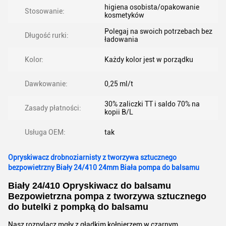
higiena osobista/opakowanie
Stosowanie:
kosmetyków
Polegaj na swoich potrzebach bez
Długość rurki:
ładowania
Kolor:
Każdy kolor jest w porządku
Dawkowanie:
0,25 ml/t
30% zaliczki TT i saldo 70% na
Zasady płatności:
kopii B/L
Usługa OEM:
tak
Opryskiwacz drobnoziarnisty z tworzywa sztucznego
bezpowietrzny Biały 24/410 24mm Biała pompa do balsamu
Biały 24/410 Opryskiwacz do balsamu
Bezpowietrzna pompa z tworzywa sztucznego
do butelki z pompką do balsamu
Nasz rozpylacz mgły z gładkim kołnierzem w czarnym