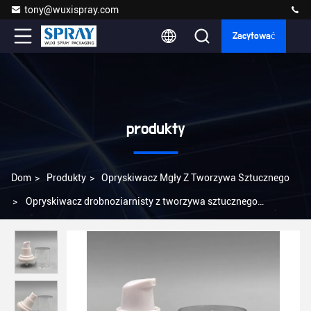
tony@wuxispray.com
Zacytować
produkty
Dom
>
Produkty
>
Opryskiwacz Mgły Z Tworzywa Sztucznego
>
Opryskiwacz drobnoziarnisty z tworzywa sztucznego
bezpowietrzny Biały 24/410 24mm Biała pompa do balsamu