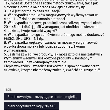
Tak, możesz.Dostępne są różne metody drukowania, takie jak
sitodruk, tłoczenie na gorąco i naklejki na etykiety itp.
3. Jaki jest normalny czas realizacji?
A. W przypadku produktów magazynowych wyślemy towar w
ciągu 1 ~ 7 dni od otrzymania płatności.
B. W przypadku masowej produkcji czas realizacji wynosi około
20 ~ 45 dni i dłużej, jeśli wymagana jest obróbka powierzchni.
4. Jakie są twoje warunki wysyłki?
A. W przypadku małego zamówienia próbnego można dostarczyć
FEDEX, DHL, UPS, TNT itp.
B. W przypadku większych zamówień możemy zorganizować
wysyłkę drogą morską lub lotniczą zgodnie z Twoimi
wymaganiami.
5. Jeśli masz wadliwe produkty, jak możesz to dla nas załatwić?
Wymienimy wadliwe i uszkodzone produkty w następnym
zamówieniu lub w wymaganym terminie.
Ciepłe wskazówki: wszelkie uszkodzenia spowodowane przez
człowieka, których nie możemy zmienić, zwrócić ani uzupełnić!
Tags:
Plastikowe dysze rozpylające drobną mgiełkę
biały opryskiwacz mgły 20/410