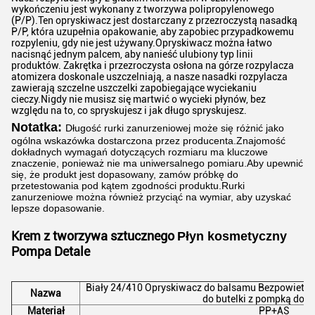
wykończeniu jest wykonany z tworzywa polipropylenowego
(P/P).Ten opryskiwacz jest dostarczany z przezroczystą nasadką
P/P, która uzupełnia opakowanie, aby zapobiec przypadkowemu
rozpyleniu, gdy nie jest używany.Opryskiwacz można łatwo
nacisnąć jednym palcem, aby nanieść ulubiony typ linii
produktów. Zakrętka i przezroczysta osłona na górze rozpylacza
atomizera doskonale uszczelniają, a nasze nasadki rozpylacza
zawierają szczelne uszczelki zapobiegające wyciekaniu
cieczy.Nigdy nie musisz się martwić o wycieki płynów, bez
względu na to, co spryskujesz i jak długo spryskujesz.
Notatka:
Długość rurki zanurzeniowej może się różnić jako
ogólna wskazówka dostarczona przez producenta.Znajomość
dokładnych wymagań dotyczących rozmiaru ma kluczowe
znaczenie, ponieważ nie ma uniwersalnego pomiaru.Aby upewnić
się, że produkt jest dopasowany, zamów próbkę do
przetestowania pod kątem zgodności produktu.Rurki
zanurzeniowe można również przyciąć na wymiar, aby uzyskać
lepsze dopasowanie.
Krem z tworzywa sztucznego
Płyn kosmetyczny
Pompa
Detale
Biały 24/410 Opryskiwacz do balsamu Bezpowietr
Nazwa
do butelki z pompką do 
Materiał
PP+AS