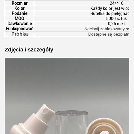
Rozmiar
24/410
Kolor
Każdy kolor jest w por
Podanie
Butelka do pielęgnacji 
MOQ
5000 sztuk
Dawkowanie
0,25 ml/t
Funkcjonować
Naciśnij zablokowany sys
Próbka
Dostępne są bezpłatne 
Zdjęcia i szczegóły