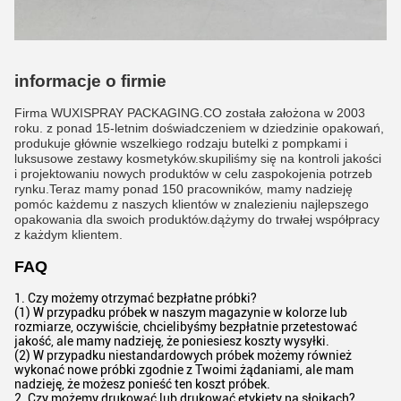
informacje o firmie
Firma WUXISPRAY PACKAGING.CO została założona w 2003
roku. z ponad 15-letnim doświadczeniem w dziedzinie opakowań,
produkuje głównie wszelkiego rodzaju butelki z pompkami i
luksusowe zestawy kosmetyków.skupiliśmy się na kontroli jakości
i projektowaniu nowych produktów w celu zaspokojenia potrzeb
rynku.Teraz mamy ponad 150 pracowników, mamy nadzieję
pomóc każdemu z naszych klientów w znalezieniu najlepszego
opakowania dla swoich produktów.dążymy do trwałej współpracy
z każdym klientem.
FAQ
1. Czy możemy otrzymać bezpłatne próbki?
(1) W przypadku próbek w naszym magazynie w kolorze lub
rozmiarze, oczywiście, chcielibyśmy bezpłatnie przetestować
jakość, ale mamy nadzieję, że poniesiesz koszty wysyłki.
(2) W przypadku niestandardowych próbek możemy również
wykonać nowe próbki zgodnie z Twoimi żądaniami, ale mam
nadzieję, że możesz ponieść ten koszt próbek.
2. Czy możemy drukować lub drukować etykiety na słoikach?