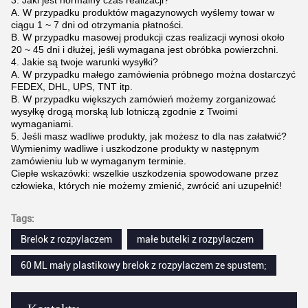
3. Jaki jest normalny czas realizacji?
A. W przypadku produktów magazynowych wyślemy towar w
ciągu 1 ~ 7 dni od otrzymania płatności.
B. W przypadku masowej produkcji czas realizacji wynosi około
20 ~ 45 dni i dłużej, jeśli wymagana jest obróbka powierzchni.
4. Jakie są twoje warunki wysyłki?
A. W przypadku małego zamówienia próbnego można dostarczyć
FEDEX, DHL, UPS, TNT itp.
B. W przypadku większych zamówień możemy zorganizować
wysyłkę drogą morską lub lotniczą zgodnie z Twoimi
wymaganiami.
5. Jeśli masz wadliwe produkty, jak możesz to dla nas załatwić?
Wymienimy wadliwe i uszkodzone produkty w następnym
zamówieniu lub w wymaganym terminie.
Ciepłe wskazówki: wszelkie uszkodzenia spowodowane przez
człowieka, których nie możemy zmienić, zwrócić ani uzupełnić!
Tags:
Brelok z rozpylaczem
małe butelki z rozpylaczem
60 ML mały plastikowy brelok z rozpylaczem ze spustem;