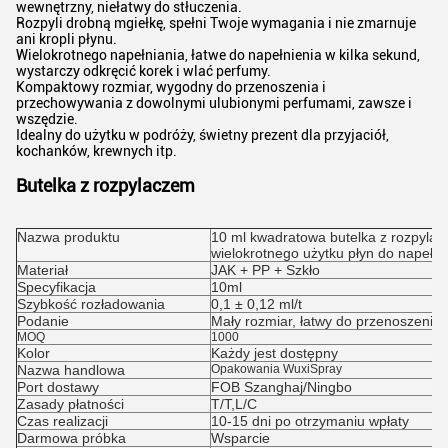
wewnętrzny, niełatwy do stłuczenia.
Rozpyli drobną mgiełkę, spełni Twoje wymagania i nie zmarnuje
ani kropli płynu.
Wielokrotnego napełniania, łatwe do napełnienia w kilka sekund,
wystarczy odkręcić korek i wlać perfumy.
Kompaktowy rozmiar, wygodny do przenoszenia i
przechowywania z dowolnymi ulubionymi perfumami, zawsze i
wszędzie.
Idealny do użytku w podróży, świetny prezent dla przyjaciół,
kochanków, krewnych itp.
Butelka z rozpylaczem
Nazwa produktu
10 ml kwadratowa butelka z rozpyla
wielokrotnego użytku płyn do napełni
Materiał
JAK + PP + Szkło
Specyfikacja
10ml
Szybkość rozładowania
0,1 ± 0,12 ml/t
Podanie
Mały rozmiar, łatwy do przenoszenia
MOQ
1000
Kolor
Każdy jest dostępny
Nazwa handlowa
Opakowania WuxiSpray
Port dostawy
FOB Szanghaj/Ningbo
Zasady płatności
T/T,L/C
Czas realizacji
10-15 dni po otrzymaniu wpłaty
Darmowa próbka
Wsparcie