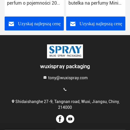
perfum o pojemności 20
butelka na perfumy Mini
ml, przezroczysta, okrągła
karta kredytowa Butelka
butelka z rozpylaczem z
na perfumy Pusta,
delikatną mgiełką
wielokrotnego napełniania
Uzyskaj najlepszą cenę
Uzyskaj najlepszą cenę
20 ml
wuxispray packaging
tony@wuxispray.com
Shidaishanghe 27-9, Tangnan road, Wuxi, Jiangsu, Chiny,
214000