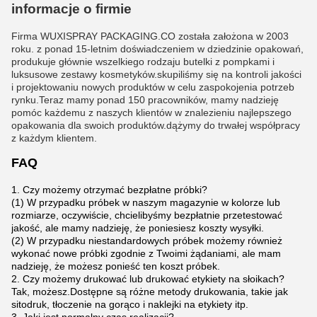
informacje o firmie
Firma WUXISPRAY PACKAGING.CO została założona w 2003
roku. z ponad 15-letnim doświadczeniem w dziedzinie opakowań,
produkuje głównie wszelkiego rodzaju butelki z pompkami i
luksusowe zestawy kosmetyków.skupiliśmy się na kontroli jakości
i projektowaniu nowych produktów w celu zaspokojenia potrzeb
rynku.Teraz mamy ponad 150 pracowników, mamy nadzieję
pomóc każdemu z naszych klientów w znalezieniu najlepszego
opakowania dla swoich produktów.dążymy do trwałej współpracy
z każdym klientem.
FAQ
1. Czy możemy otrzymać bezpłatne próbki?
(1) W przypadku próbek w naszym magazynie w kolorze lub
rozmiarze, oczywiście, chcielibyśmy bezpłatnie przetestować
jakość, ale mamy nadzieję, że poniesiesz koszty wysyłki.
(2) W przypadku niestandardowych próbek możemy również
wykonać nowe próbki zgodnie z Twoimi żądaniami, ale mam
nadzieję, że możesz ponieść ten koszt próbek.
2. Czy możemy drukować lub drukować etykiety na słoikach?
Tak, możesz.Dostępne są różne metody drukowania, takie jak
sitodruk, tłoczenie na gorąco i naklejki na etykiety itp.