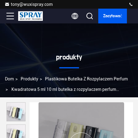
tony@wuxispray.com
Zacytować
produkty
Dom
>
Produkty
>
Plastikowa Butelka Z Rozpylaczem Perfum
>
Kwadratowa 5 ml 10 ml butelka z rozpylaczem perfum
Plastikowa butelka z rozpylaczem perfum Pusta 20 ml podróżna
przenośna